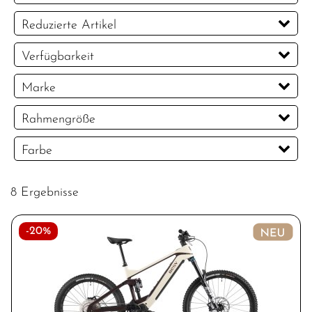
EUR
Reduzierte Artikel
EUR
Reduzierte Artikel
Verfügbarkeit
PREISFILTER ANWENDEN
Marke
BESV
BH
Focus
Lapierre
Rahmengröße
L
Farbe
8 Ergebnisse
-20%