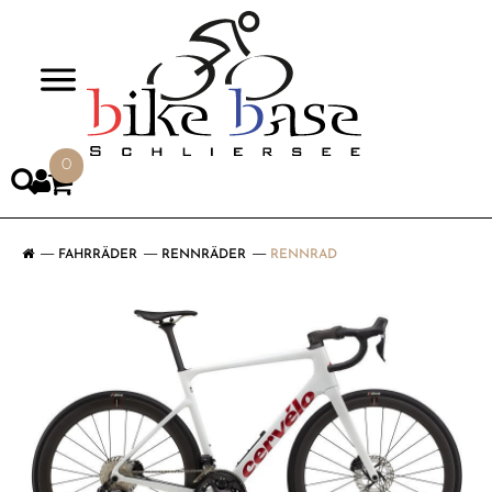
>
0
FAHRRÄDER
RENNRÄDER
RENNRAD